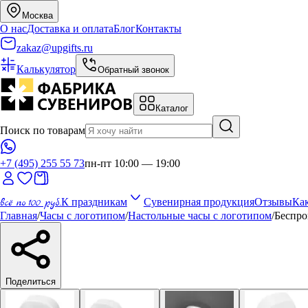
Москва
О нас
Доставка и оплата
Блог
Контакты
zakaz@upgifts.ru
Калькулятор
Обратный звонок
Каталог
Поиск по товарам
+7 (495) 255 55 73
пн-пт 10:00 — 19:00
всё по 100 руб.
К праздникам
Сувенирная продукция
Отзывы
Как
Главная
/
Часы с логотипом
/
Настольные часы с логотипом
/
Беспро
Поделиться