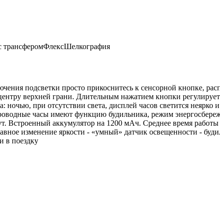
с трансфером
Флекс
Шелкография
ючения подсветки просто прикоснитесь к сенсорной кнопке, рас
о центру верхней грани. Длительным нажатием кнопки регулируе
ночью, при отсутствии света, дисплей часов светится неярко и 
спроводные часы имеют функцию будильника, режим энергосбере
ут. Встроенный аккумулятор на 1200 мАч. Среднее время работы
плавное изменение яркости - «умный» датчик освещенности - буд
и в поездку