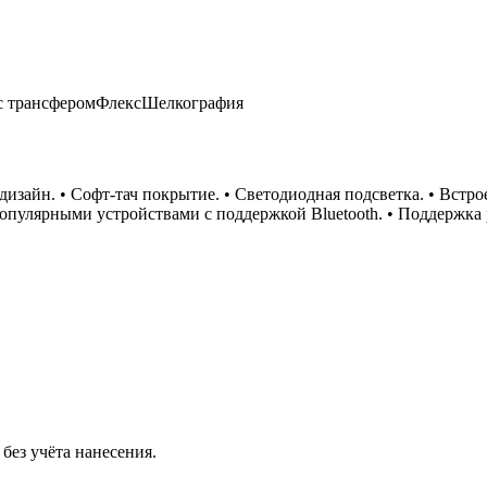
с трансфером
Флекс
Шелкография
дизайн. • Софт-тач покрытие. • Светодиодная подсветка. • Встр
опулярными устройствами с поддержкой Bluetooth. • Поддержка р
без учёта нанесения.