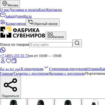
Москва
О нас
Доставка и оплата
Блог
Контакты
zakaz@upgifts.ru
Калькулятор
Обратный звонок
Каталог
Поиск по товарам
+7 (495) 255 55 73
пн-пт 10:00 — 19:00
всё по 100 руб.
К праздникам
Сувенирная продукция
Отзывы
Как
Главная
/
Гаджеты с логотипом
/
Колонки с логотипом
/
Портативная
Поделиться