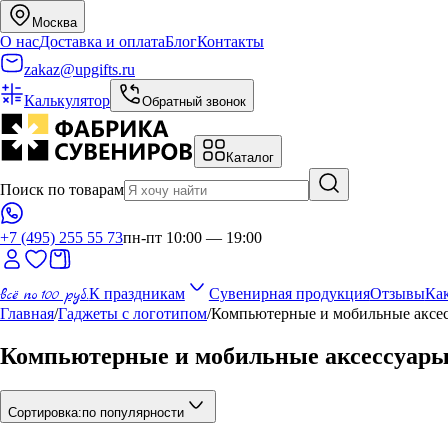
Москва
О нас
Доставка и оплата
Блог
Контакты
zakaz@upgifts.ru
Калькулятор
Обратный звонок
Каталог
Поиск по товарам
+7 (495) 255 55 73
пн-пт 10:00 — 19:00
всё по 100 руб.
К праздникам
Сувенирная продукция
Отзывы
Как
Главная
/
Гаджеты с логотипом
/
Компьютерные и мобильные аксес
Компьютерные и мобильные аксессуары
Сортировка:
по популярности