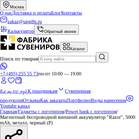
Москва
О нас
Доставка и оплата
Блог
Контакты
zakaz@upgifts.ru
Калькулятор
Обратный звонок
Каталог
Поиск по товарам
+7 (495) 255 55 73
пн-пт 10:00 — 19:00
всё по 100 руб.
К праздникам
Сувенирная
продукция
Отзывы
Как заказать
Портфолио
Виды нанесения
Youtube канал
Главная
/
Гаджеты с логотипом
/
Power bank с логотипом
/
Магнитный беспроводной внешний аккумулятор "Razor", 5000
mAh, металл, черный (Р)