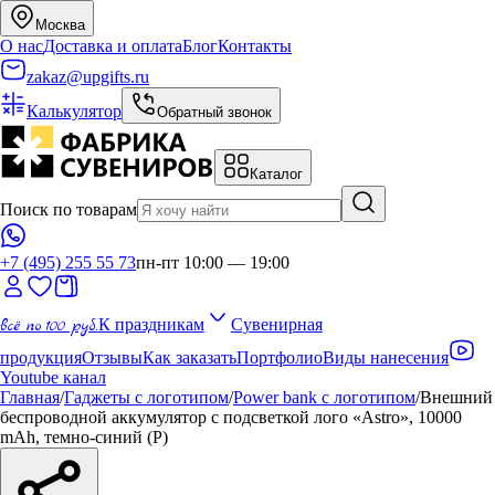
Москва
О нас
Доставка и оплата
Блог
Контакты
zakaz@upgifts.ru
Калькулятор
Обратный звонок
Каталог
Поиск по товарам
+7 (495) 255 55 73
пн-пт 10:00 — 19:00
всё по 100 руб.
К праздникам
Сувенирная
продукция
Отзывы
Как заказать
Портфолио
Виды нанесения
Youtube канал
Главная
/
Гаджеты с логотипом
/
Power bank с логотипом
/
Внешний
беспроводной аккумулятор с подсветкой лого «Astro», 10000
mAh, темно-синий (Р)