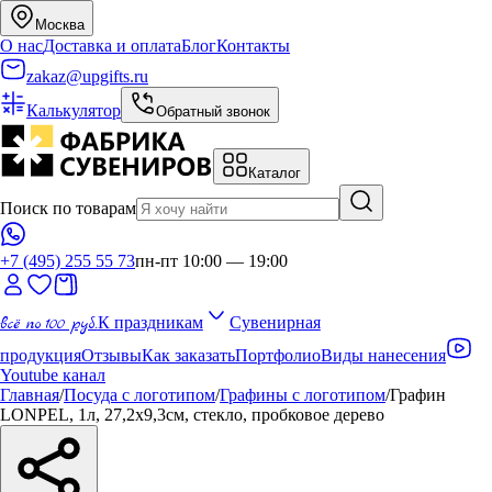
Москва
О нас
Доставка и оплата
Блог
Контакты
zakaz@upgifts.ru
Калькулятор
Обратный звонок
Каталог
Поиск по товарам
+7 (495) 255 55 73
пн-пт 10:00 — 19:00
всё по 100 руб.
К праздникам
Сувенирная
продукция
Отзывы
Как заказать
Портфолио
Виды нанесения
Youtube канал
Главная
/
Посуда с логотипом
/
Графины с логотипом
/
Графин
LONPEL, 1л, 27,2х9,3см, стекло, пробковое дерево