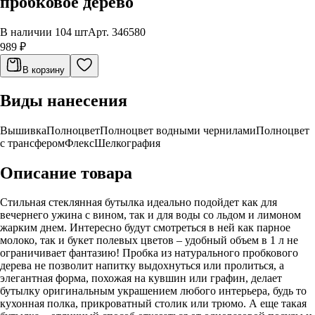
пробковое дерево
В наличии 104 шт
Арт.
346580
989 ₽
В корзину
Виды нанесения
Вышивка
Полноцвет
Полноцвет водными чернилами
Полноцвет
с трансфером
Флекс
Шелкография
Описание товара
Стильная стеклянная бутылка идеально подойдет как для
вечернего ужина с вином, так и для воды со льдом и лимоном
жарким днем. Интересно будут смотреться в ней как парное
молоко, так и букет полевых цветов – удобный объем в 1 л не
ограничивает фантазию! Пробка из натурального пробкового
дерева не позволит напитку выдохнуться или пролиться, а
элегантная форма, похожая на кувшин или графин, делает
бутылку оригинальным украшением любого интерьера, будь то
кухонная полка, прикроватный столик или трюмо. А еще такая