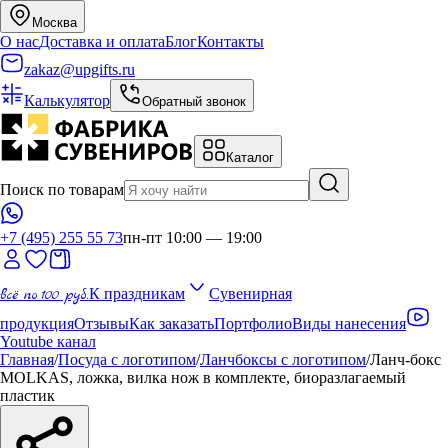
Москва
О нас
Доставка и оплата
Блог
Контакты
zakaz@upgifts.ru
Калькулятор
Обратный звонок
Каталог
Поиск по товарам
+7 (495) 255 55 73
пн-пт 10:00 — 19:00
всё по 100 руб.
К праздникам
Сувенирная
продукция
Отзывы
Как заказать
Портфолио
Виды нанесения
Youtube канал
Главная
/
Посуда с логотипом
/
Ланчбоксы с логотипом
/
Ланч-бокс
MOLKAS, ложка, вилка нож в комплекте, биоразлагаемый
пластик