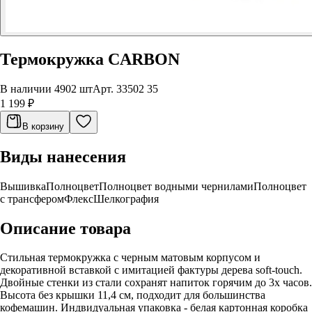
Термокружка CARBON
В наличии 4902 шт
Арт.
33502 35
1 199 ₽
В корзину
Виды нанесения
Вышивка
Полноцвет
Полноцвет водными чернилами
Полноцвет
с трансфером
Флекс
Шелкография
Описание товара
Стильная термокружка с черным матовым корпусом и
декоративной вставкой с имитацией фактуры дерева soft-touch.
Двойные стенки из стали сохранят напиток горячим до 3х часов.
Высота без крышки 11,4 см, подходит для большинства
кофемашин. Индвидуальная упаковка - белая картонная коробка