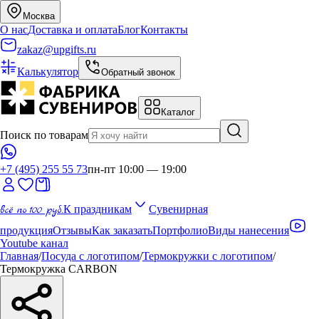
Москва
О нас
Доставка и оплата
Блог
Контакты
zakaz@upgifts.ru
Калькулятор
Обратный звонок
Каталог
Поиск по товарам
+7 (495) 255 55 73
пн-пт 10:00 — 19:00
всё по 100 руб.
К праздникам
Сувенирная
продукция
Отзывы
Как заказать
Портфолио
Виды нанесения
Youtube канал
Главная
/
Посуда с логотипом
/
Термокружки с логотипом
/
Термокружка CARBON