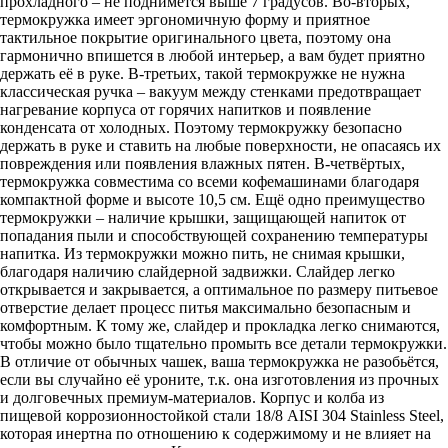
прохладного – не поднимется выше 7 градусов. Во-вторых,
термокружка имеет эргономичную форму и приятное
тактильное покрытие оригинального цвета, поэтому она
гармонично впишется в любой интерьер, а вам будет приятно
держать её в руке. В-третьих, такой термокружке не нужна
классическая ручка – вакуум между стенками предотвращает
нагревание корпуса от горячих напитков и появление
конденсата от холодных. Поэтому термокружку безопасно
держать в руке и ставить на любые поверхности, не опасаясь их
повреждения или появления влажных пятен. В-четвёртых,
термокружка совместима со всеми кофемашинами благодаря
компактной форме и высоте 10,5 см. Ещё одно преимущество
термокружки – наличие крышки, защищающей напиток от
попадания пыли и способствующей сохранению температуры
напитка. Из термокружки можно пить, не снимая крышки,
благодаря наличию слайдерной задвижки. Слайдер легко
открывается и закрывается, а оптимальное по размеру питьевое
отверстие делает процесс питья максимально безопасным и
комфортным. К тому же, слайдер и прокладка легко снимаются,
чтобы можно было тщательно промыть все детали термокружки.
В отличие от обычных чашек, ваша термокружка не разобьётся,
если вы случайно её уроните, т.к. она изготовления из прочных
и долговечных премиум-материалов. Корпус и колба из
пищевой коррозионностойкой стали 18/8 AISI 304 Stainless Steel,
которая инертна по отношению к содержимому и не влияет на