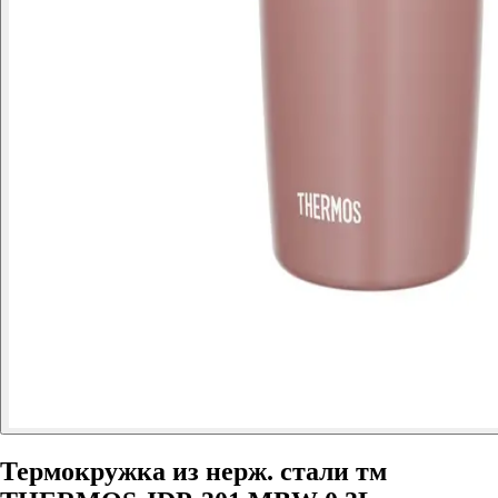
Термокружка из нерж. стали тм