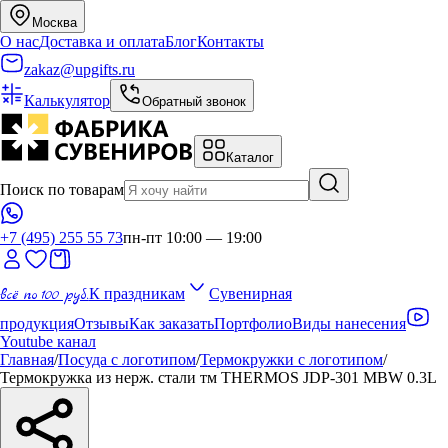
Москва
О нас
Доставка и оплата
Блог
Контакты
zakaz@upgifts.ru
Калькулятор
Обратный звонок
Каталог
Поиск по товарам
+7 (495) 255 55 73
пн-пт 10:00 — 19:00
всё по 100 руб.
К праздникам
Сувенирная
продукция
Отзывы
Как заказать
Портфолио
Виды нанесения
Youtube канал
Главная
/
Посуда с логотипом
/
Термокружки с логотипом
/
Термокружка из нерж. стали тм THERMOS JDP-301 MBW 0.3L