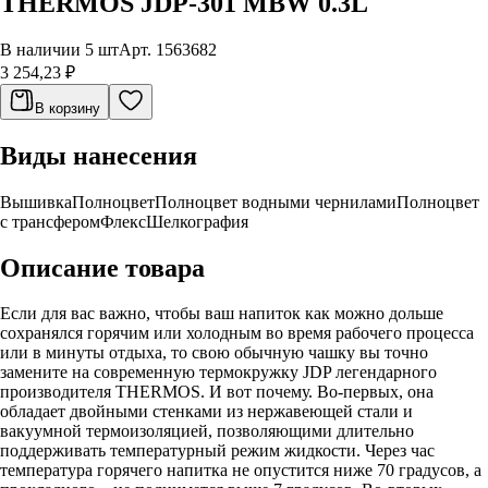
THERMOS JDP-301 MBW 0.3L
В наличии 5 шт
Арт.
1563682
3 254,23 ₽
В корзину
Виды нанесения
Вышивка
Полноцвет
Полноцвет водными чернилами
Полноцвет
с трансфером
Флекс
Шелкография
Описание товара
Если для вас важно, чтобы ваш напиток как можно дольше
сохранялся горячим или холодным во время рабочего процесса
или в минуты отдыха, то свою обычную чашку вы точно
замените на современную термокружку JDP легендарного
производителя THERMOS. И вот почему. Во-первых, она
обладает двойными стенками из нержавеющей стали и
вакуумной термоизоляцией, позволяющими длительно
поддерживать температурный режим жидкости. Через час
температура горячего напитка не опустится ниже 70 градусов, а