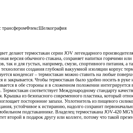
с трансфером
Флекс
Шелкография
цвет делают термостакан серии JOV легендарного производите
ная версия обычного стакана, сохраняет напитки горячими или 
 так и для густых, например, смузи, спортивного питания, а т
 технологии создания глубокой вакуумной изоляции корпус термо
азуется конденсат – термостакан можно ставить на любые повер
ся и закрывается. Чтобы термостакан было удобно носить в руке
вается в обе стороны и в сложенном положении интегрируется в
е. Термостакан соответствует Международному стандарту качест
я. Крышка из безопасного современного пластика, который относ
поглощает посторонние запахи. Уплотнитель из пищевого силико
ания, устойчивое к истиранию, надолго сохранит первоначальн
томобильном подстаканнике. Владелец термостакана JOV-420 MGY
т второй в подарок другу или коллеге, потому что такой презе