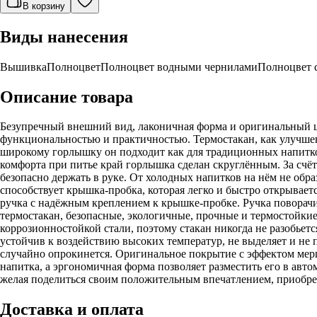
В корзину
Виды нанесения
Вышивка
Полноцвет
Полноцвет водными чернилами
Полноцвет 
Описание товара
Безупречный внешний вид, лаконичная форма и оригинальный 
функциональностью и практичностью. Термостакан, как улучшен
широкому горлышку он подходит как для традиционных напитков,
комфорта при питье край горлышка сделан скруглённым. За счёт
безопасно держать в руке. От холодных напитков на нём не обр
способствует крышка-пробка, которая легко и быстро открывает
ручка с надёжным креплением к крышке-пробке. Ручка поворачи
термостакан, безопасные, экологичные, прочные и термостойки
коррозионностойкой стали, поэтому стакан никогда не разобьетс
устойчив к воздействию высоких температур, не выделяет и не 
случайно опрокинется. Оригинальное покрытие с эффектом мерц
напитка, а эргономичная форма позволяет разместить его в ав
желая поделиться своим положительным впечатлением, приобрете
Доставка и оплата