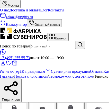
Москва
О нас
Доставка и оплата
Блог
Контакты
zakaz@upgifts.ru
Калькулятор
Обратный звонок
Каталог
Поиск по товарам
+7 (495) 255 55 73
пн-пт 10:00 — 19:00
всё по 100 руб.
К праздникам
Сувенирная продукция
Отзывы
Как
Главная
/
Посуда с логотипом
/
Термокружки с логотипом
/
Термокр
Поделиться