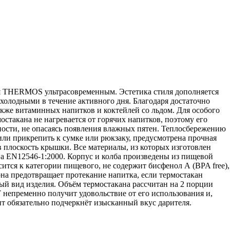
ля THERMOS ультрасовременным. Эстетика стиля дополняется
холодными в течение активного дня. Благодаря достаточно
акже витаминных напитков и коктейлей со льдом. Для особого
стакана не нагревается от горячих напитков, поэтому его
хности, не опасаясь появления влажных пятен. Теплосбережению
 или прикрепить к сумке или рюкзаку, предусмотрена прочная
 плоскость крышки. Все материалы, из которых изготовлен
ва EN12546-1:2000. Корпус и колба произведены из пищевой
ится к категории пищевого, не содержит бисфенол А (BPA free),
на предотвращает протекание напитка, если термостакан
ый вид изделия. Объём термостакана рассчитан на 2 порции
 непременно получит удовольствие от его использования и,
нт обязательно подчеркнёт изысканный вкус дарителя.