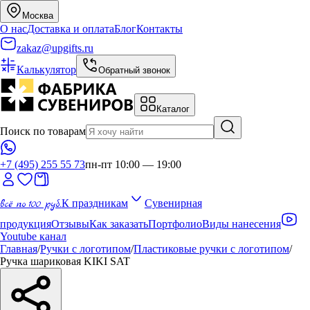
Москва
О нас
Доставка и оплата
Блог
Контакты
zakaz@upgifts.ru
Калькулятор
Обратный звонок
Каталог
Поиск по товарам
+7 (495) 255 55 73
пн-пт 10:00 — 19:00
всё по 100 руб.
К праздникам
Сувенирная
продукция
Отзывы
Как заказать
Портфолио
Виды нанесения
Youtube канал
Главная
/
Ручки с логотипом
/
Пластиковые ручки с логотипом
/
Ручка шариковая KIKI SAT