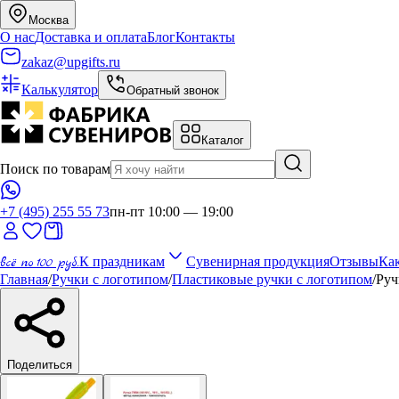
Москва
О нас
Доставка и оплата
Блог
Контакты
zakaz@upgifts.ru
Калькулятор
Обратный звонок
Каталог
Поиск по товарам
+7 (495) 255 55 73
пн-пт 10:00 — 19:00
всё по 100 руб.
К праздникам
Сувенирная продукция
Отзывы
Как
Главная
/
Ручки с логотипом
/
Пластиковые ручки с логотипом
/
Руч
Поделиться