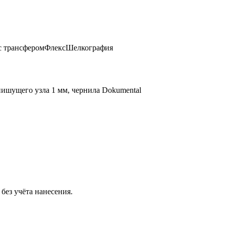
с трансфером
Флекс
Шелкография
ишущего узла 1 мм, чернила Dokumental
без учёта нанесения.