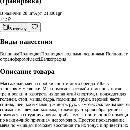
(гравировка)
В наличии 28 шт
Арт.
218001gr
742 ₽
В корзину
Виды нанесения
Вышивка
Полноцвет
Полноцвет водными чернилами
Полноцвет
с трансфером
Флекс
Шелкография
Описание товара
Массажный мяч из пробки спортивного бренда VIbe в
хлопковом мешочке. Мяч помогает расслабить мышцы после
тренировки и разогреть их до занятий спортом, и подходит для
голеней, стоп, мышц бедра, поясницы, груди, верхней части
спины, шеи, косых мышц живота, рук. Самомассаж таким мячом
снимает мышечные зажимы, стимулирует кровообращение и
помогает в ситуациях, когда прибегнуть к посторонней помощи
по каким-либо причинам невозможно. Простое прокатывание
мяча по мышцам поможет восстановить их тонус и привести их