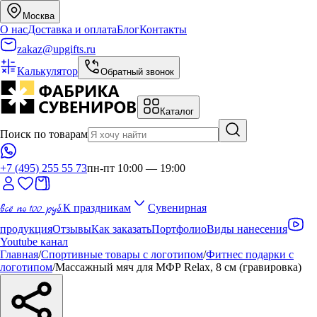
Москва
О нас
Доставка и оплата
Блог
Контакты
zakaz@upgifts.ru
Калькулятор
Обратный звонок
Каталог
Поиск по товарам
+7 (495) 255 55 73
пн-пт 10:00 — 19:00
всё по 100 руб.
К праздникам
Сувенирная
продукция
Отзывы
Как заказать
Портфолио
Виды нанесения
Youtube канал
Главная
/
Спортивные товары с логотипом
/
Фитнес подарки с
логотипом
/
Массажный мяч для МФР Relax, 8 см (гравировка)