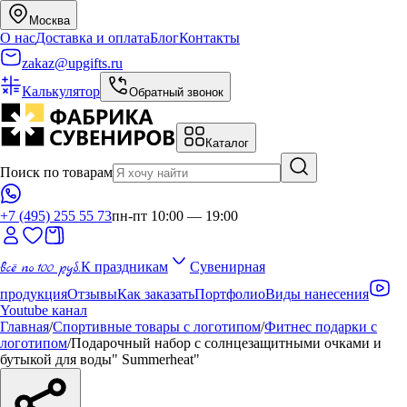
Москва
О нас
Доставка и оплата
Блог
Контакты
zakaz@upgifts.ru
Калькулятор
Обратный звонок
Каталог
Поиск по товарам
+7 (495) 255 55 73
пн-пт 10:00 — 19:00
всё по 100 руб.
К праздникам
Сувенирная
продукция
Отзывы
Как заказать
Портфолио
Виды нанесения
Youtube канал
Главная
/
Спортивные товары с логотипом
/
Фитнес подарки с
логотипом
/
Подарочный набор с солнцезащитными очками и
бутыкой для воды" Summerheat"