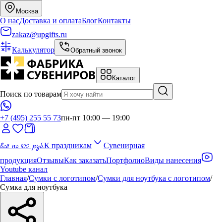
Москва
О нас
Доставка и оплата
Блог
Контакты
zakaz@upgifts.ru
Калькулятор
Обратный звонок
Каталог
Поиск по товарам
+7 (495) 255 55 73
пн-пт 10:00 — 19:00
всё по 100 руб.
К праздникам
Сувенирная
продукция
Отзывы
Как заказать
Портфолио
Виды нанесения
Youtube канал
Главная
/
Сумки с логотипом
/
Сумки для ноутбука с логотипом
/
Сумка для ноутбука