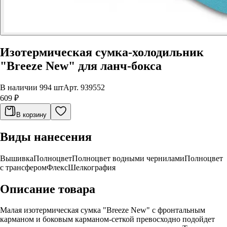
Изотермическая сумка-холодильник
"Breeze New" для ланч-бокса
В наличии 994 шт
Арт.
939552
609 ₽
В корзину
Виды нанесения
Вышивка
Полноцвет
Полноцвет водными чернилами
Полноцвет
с трансфером
Флекс
Шелкография
Описание товара
Малая изотермическая сумка "Breeze New" с фронтальным
карманом и боковым карманом-сеткой превосходно подойдет