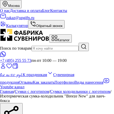
Москва
О нас
Доставка и оплата
Блог
Контакты
zakaz@upgifts.ru
Калькулятор
Обратный звонок
Каталог
Поиск по товарам
+7 (495) 255 55 73
пн-пт 10:00 — 19:00
всё по 100 руб.
К праздникам
Сувенирная
продукция
Отзывы
Как заказать
Портфолио
Виды нанесения
Youtube канал
Главная
/
Сумки с логотипом
/
Сумки холодильники с логотипом
/
Изотермическая сумка-холодильник "Breeze New" для ланч-
бокса