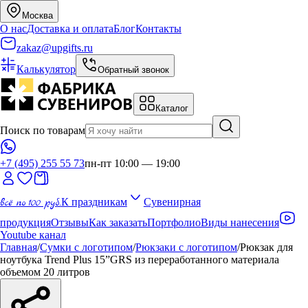
Москва
О нас
Доставка и оплата
Блог
Контакты
zakaz@upgifts.ru
Калькулятор
Обратный звонок
Каталог
Поиск по товарам
+7 (495) 255 55 73
пн-пт 10:00 — 19:00
всё по 100 руб.
К праздникам
Сувенирная
продукция
Отзывы
Как заказать
Портфолио
Виды нанесения
Youtube канал
Главная
/
Сумки с логотипом
/
Рюкзаки с логотипом
/
Рюкзак для
ноутбука Trend Plus 15”GRS из переработанного материала
объемом 20 литров