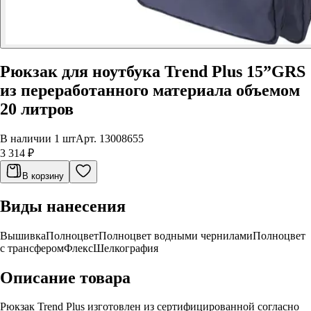
Рюкзак для ноутбука Trend Plus 15”GRS
из переработанного материала объемом
20 литров
В наличии 1 шт
Арт.
13008655
3 314 ₽
В корзину
Виды нанесения
Вышивка
Полноцвет
Полноцвет водными чернилами
Полноцвет
с трансфером
Флекс
Шелкография
Описание товара
Рюкзак Trend Plus изготовлен из сертифицированной согласно