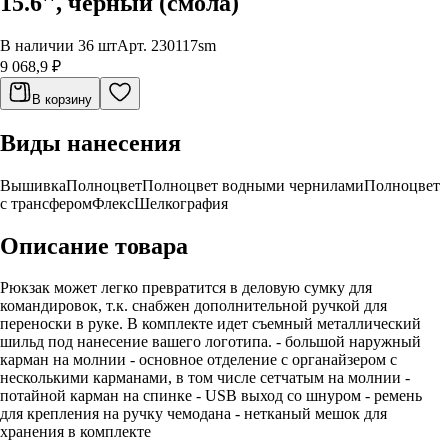
15.6'', черный (смола)
В наличии 36 шт
Арт.
230117sm
9 068,9 ₽
В корзину
Виды нанесения
Вышивка
Полноцвет
Полноцвет водными чернилами
Полноцвет
с трансфером
Флекс
Шелкография
Описание товара
Рюкзак может легко превратится в деловую сумку для
командировок, т.к. снабжен дополнительной ручкой для
переноски в руке. В комплекте идет съемный металлический
шильд под нанесение вашего логотипа. - большой наружный
карман на молнии - основное отделение с органайзером с
несколькими карманами, в том числе сетчатым на молнии -
потайной карман на спинке - USB выход со шнуром - ремень
для крепления на ручку чемодана - нетканый мешок для
хранения в комплекте