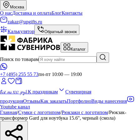
Москва
О нас
Доставка и оплата
Блог
Контакты
zakaz@upgifts.ru
Калькулятор
Обратный звонок
Каталог
Поиск по товарам
+7 (495) 255 55 73
пн-пт 10:00 — 19:00
всё по 100 руб.
К праздникам
Сувенирная
продукция
Отзывы
Как заказать
Портфолио
Виды нанесения
Youtube канал
Главная
/
Сумки с логотипом
/
Рюкзаки с логотипом
/
Рюкзак-
трансформер Gard для ноутбука 15.6'', черный (смола)