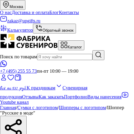
Москва
О нас
Доставка и оплата
Блог
Контакты
zakaz@upgifts.ru
Калькулятор
Обратный звонок
Каталог
Поиск по товарам
+7 (495) 255 55 73
пн-пт 10:00 — 19:00
всё по 100 руб.
К праздникам
Сувенирная
продукция
Отзывы
Как заказать
Портфолио
Виды нанесения
Youtube канал
Главная
/
Сумки с логотипом
/
Шопперы с логотипом
/
Шоппер
"Русские в моде"