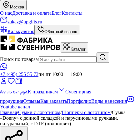
Москва
О нас
Доставка и оплата
Блог
Контакты
zakaz@upgifts.ru
Калькулятор
Обратный звонок
Каталог
Поиск по товарам
+7 (495) 255 55 73
пн-пт 10:00 — 19:00
всё по 100 руб.
К праздникам
Сувенирная
продукция
Отзывы
Как заказать
Портфолио
Виды нанесения
Youtube канал
Главная
/
Сумки с логотипом
/
Шопперы с логотипом
/
Сумка
«Donny» с донной складкой и парусиновыми ручками,
натуральный, с DTF (полноцвет)