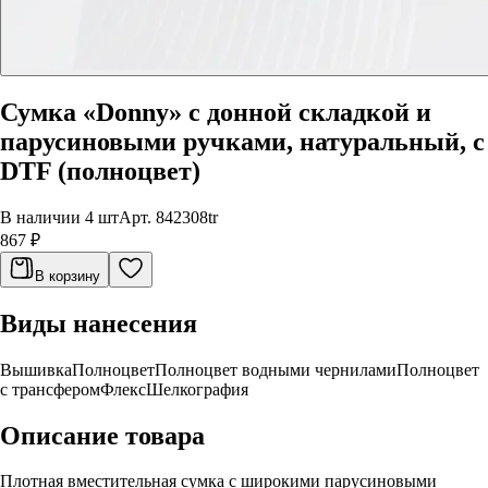
Сумка «Donny» с донной складкой и
парусиновыми ручками, натуральный, с
DTF (полноцвет)
В наличии 4 шт
Арт.
842308tr
867 ₽
В корзину
Виды нанесения
Вышивка
Полноцвет
Полноцвет водными чернилами
Полноцвет
с трансфером
Флекс
Шелкография
Описание товара
Плотная вместительная сумка с широкими парусиновыми