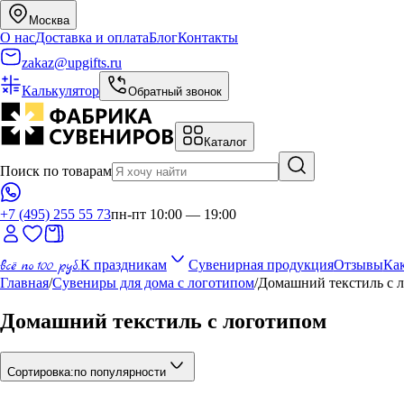
Москва
О нас
Доставка и оплата
Блог
Контакты
zakaz@upgifts.ru
Калькулятор
Обратный звонок
Каталог
Поиск по товарам
+7 (495) 255 55 73
пн-пт 10:00 — 19:00
всё по 100 руб.
К праздникам
Сувенирная продукция
Отзывы
Как
Главная
/
Сувениры для дома с логотипом
/
Домашний текстиль с 
Домашний текстиль с логотипом
Сортировка:
по популярности