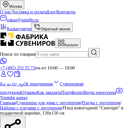
Москва
О нас
Доставка и оплата
Блог
Контакты
zakaz@upgifts.ru
Калькулятор
Обратный звонок
Каталог
Поиск по товарам
+7 (495) 255 55 73
пн-пт 10:00 — 19:00
всё по 100 руб.
К праздникам
Сувенирная
продукция
Отзывы
Как заказать
Портфолио
Виды нанесения
Youtube канал
Главная
/
Сувениры для дома с логотипом
/
Пледы с логотипом
/
Наборы с пледами с логотипом
/
Плед новогодний "Снегири" в
подарочной коробке, 130х150 см