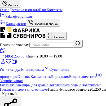
Москва
О нас
Доставка и оплата
Блог
Контакты
zakaz@upgifts.ru
Калькулятор
Обратный звонок
Каталог
Поиск по товарам
+7 (495) 255 55 73
пн-пт 10:00 — 19:00
всё по 100 руб.
К праздникам
Сувенирная
продукция
Отзывы
Как заказать
Портфолио
Виды нанесения
Youtube канал
Главная
/
Сувениры для дома с логотипом
/
Пледы с логотипом
/
Пледы для дома с логотипом
/
Huggy флисовое одеяло 220x250 см
- Красный