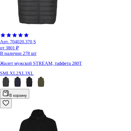
Арт.
704020.370 S
от 3801 ₽
В наличии
278
шт
Жилет мужской STREAM, таффета 280Т
S
M
L
XL
2XL
3XL
В корзину