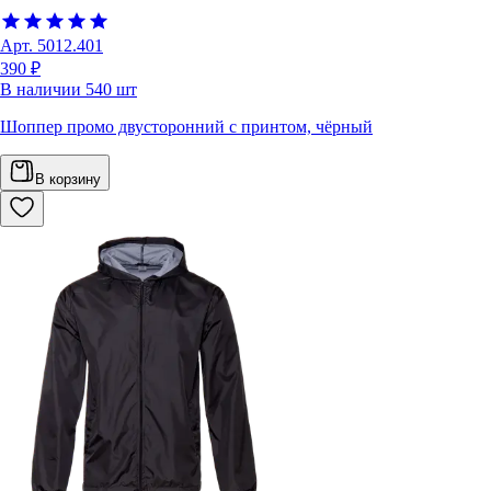
Арт.
5012.401
390 ₽
В наличии
540
шт
Шоппер промо двусторонний с принтом, чёрный
В корзину