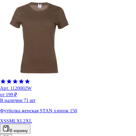
Арт.
1120002W
от 199 ₽
В наличии
71
шт
Футболка женская STAN хлопок 150
XS
S
M
L
XL
2XL
В корзину