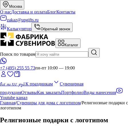
Москва
О нас
Доставка и оплата
Блог
Контакты
zakaz@upgifts.ru
Калькулятор
Обратный звонок
Каталог
Поиск по товарам
+7 (495) 255 55 73
пн-пт 10:00 — 19:00
всё по 100 руб.
К праздникам
Сувенирная
продукция
Отзывы
Как заказать
Портфолио
Виды нанесения
Youtube канал
Главная
/
Сувениры для дома с логотипом
/
Религиозные подарки с
логотипом
Религиозные подарки с логотипом