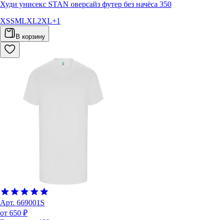
Худи унисекс STAN оверсайз футер без начёса 350
XS
S
M
L
XL
2XL
+
1
В корзину
Арт.
669001S
от 650 ₽