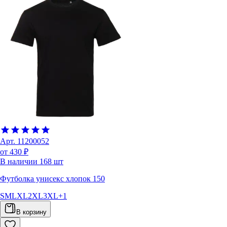
Арт.
11200052
от 430 ₽
В наличии
168
шт
Футболка унисекс хлопок 150
S
M
L
XL
2XL
3XL
+
1
В корзину