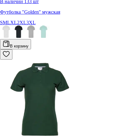
В наличии
133
шт
Футболка "Golden" мужская
S
M
L
XL
2XL
3XL
В корзину