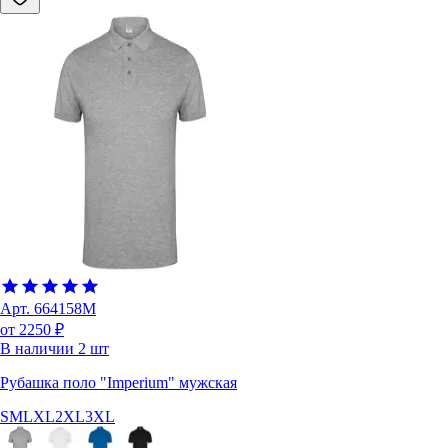
Арт.
664158M
от 2250 ₽
В наличии
2
шт
Рубашка поло "Imperium" мужская
S
M
L
XL
2XL
3XL