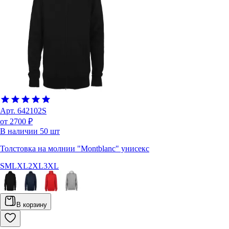
Арт.
642102S
от 2700 ₽
В наличии
50
шт
Толстовка на молнии "Montblanc" унисекс
S
M
L
XL
2XL
3XL
В корзину