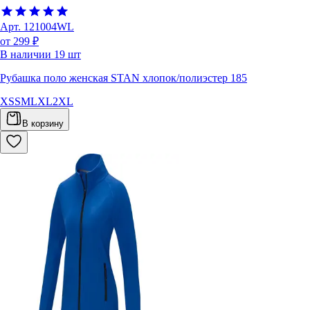
Арт.
121004WL
от 299 ₽
В наличии
19
шт
Рубашка поло женская STAN хлопок/полиэстер 185
XS
S
M
L
XL
2XL
В корзину