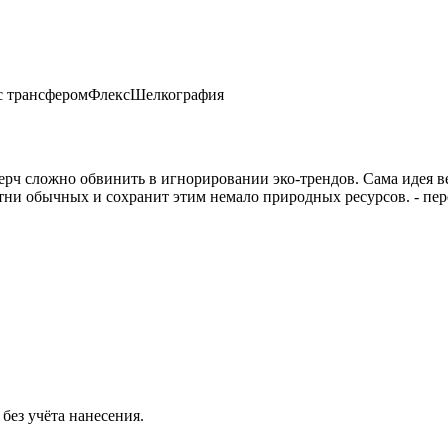
с трансфером
Флекс
Шелкография
мерч сложно обвинить в игнорировании эко-трендов. Сама идея 
ни обычных и сохранит этим немало природных ресурсов. - перер
без учёта нанесения.