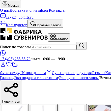
Москва
О нас
Доставка и оплата
Блог
Контакты
zakaz@upgifts.ru
Калькулятор
Обратный звонок
Каталог
Поиск по товарам
+7 (495) 255 55 73
пн-пт 10:00 — 19:00
всё по 100 руб.
К праздникам
Сувенирная продукция
Отзывы
Как
Главная
/
Эко подарки с логотипом
/
Эко ручки с логотипом
/
Вечный
Поделиться