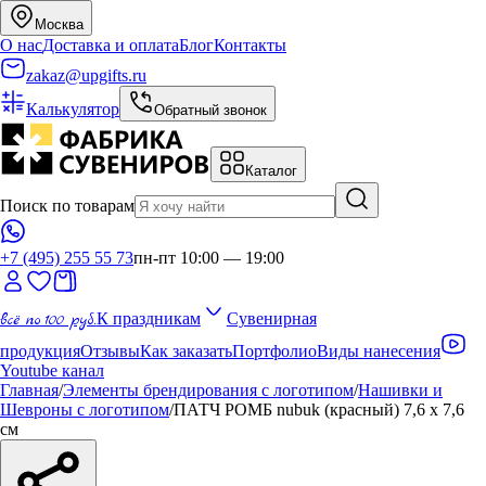
Москва
О нас
Доставка и оплата
Блог
Контакты
zakaz@upgifts.ru
Калькулятор
Обратный звонок
Каталог
Поиск по товарам
+7 (495) 255 55 73
пн-пт 10:00 — 19:00
всё по 100 руб.
К праздникам
Сувенирная
продукция
Отзывы
Как заказать
Портфолио
Виды нанесения
Youtube канал
Главная
/
Элементы брендирования с логотипом
/
Нашивки и
Шевроны с логотипом
/
ПАТЧ РОМБ nubuk (красный) 7,6 х 7,6
см