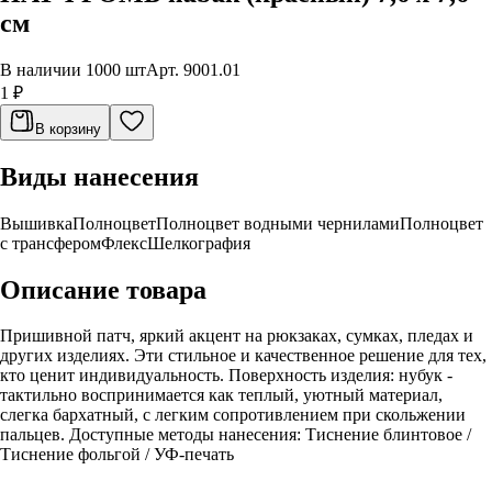
см
В наличии 1000 шт
Арт.
9001.01
1 ₽
В корзину
Виды нанесения
Вышивка
Полноцвет
Полноцвет водными чернилами
Полноцвет
с трансфером
Флекс
Шелкография
Описание товара
Пришивной патч, яркий акцент на рюкзаках, сумках, пледах и
других изделиях. Эти стильное и качественное решение для тех,
кто ценит индивидуальность. Поверхность изделия: нубук -
тактильно воспринимается как теплый, уютный материал,
слегка бархатный, с легким сопротивлением при скольжении
пальцев. Доступные методы нанесения: Тиснение блинтовое /
Тиснение фольгой / УФ-печать