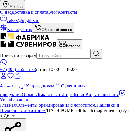
Москва
О нас
Доставка и оплата
Блог
Контакты
zakaz@upgifts.ru
Калькулятор
Обратный звонок
Каталог
Поиск по товарам
+7 (495) 255 55 73
пн-пт 10:00 — 19:00
всё по 100 руб.
К праздникам
Сувенирная
продукция
Отзывы
Как заказать
Портфолио
Виды нанесения
Youtube канал
Главная
/
Элементы брендирования с логотипом
/
Нашивки и
Шевроны с логотипом
/
ПАТЧ РОМБ soft-touch (коричневый) 7,6
х 7,6 см