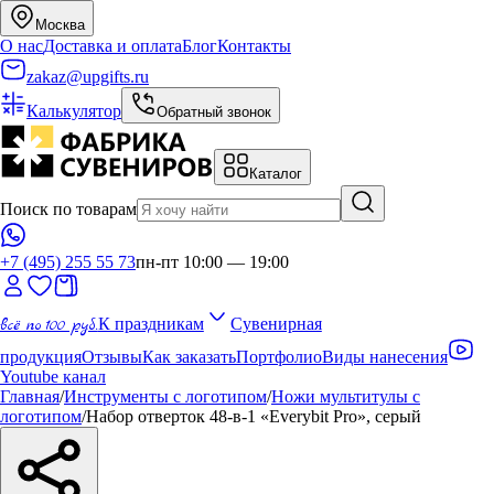
Москва
О нас
Доставка и оплата
Блог
Контакты
zakaz@upgifts.ru
Калькулятор
Обратный звонок
Каталог
Поиск по товарам
+7 (495) 255 55 73
пн-пт 10:00 — 19:00
всё по 100 руб.
К праздникам
Сувенирная
продукция
Отзывы
Как заказать
Портфолио
Виды нанесения
Youtube канал
Главная
/
Инструменты с логотипом
/
Ножи мультитулы с
логотипом
/
Набор отверток 48-в-1 «Everybit Pro», серый