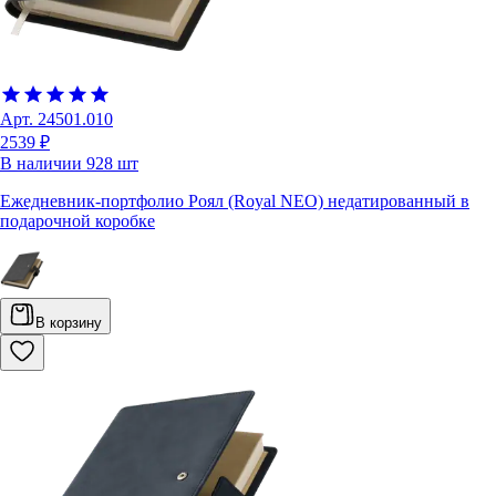
Арт.
24501.010
2539 ₽
В наличии
928
шт
Ежедневник-портфолио Роял (Royal NEO) недатированный в
подарочной коробке
В корзину