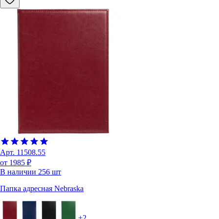
Арт.
11508.55
от 1985 ₽
В наличии
256
шт
Папка адресная Nebraska
+
2