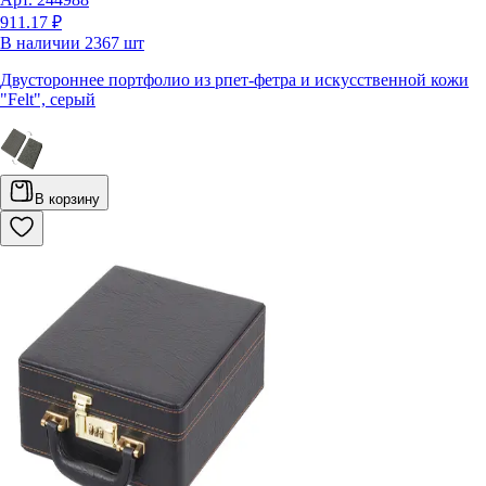
911.17 ₽
В наличии
2367
шт
Двустороннее портфолио из рпет-фетра и искусственной кожи
"Felt", серый
В корзину