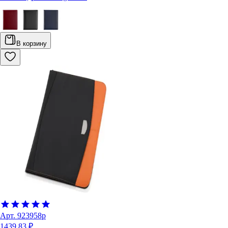
В корзину
Арт.
923958р
1439.83 ₽