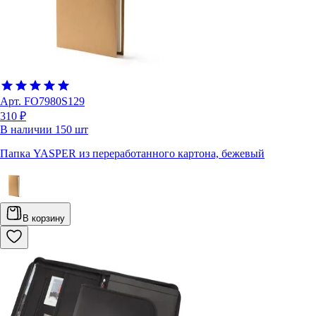
Арт.
FO7980S129
310 ₽
В наличии
150
шт
Папка YASPER из переработанного картона, бежевый
В корзину