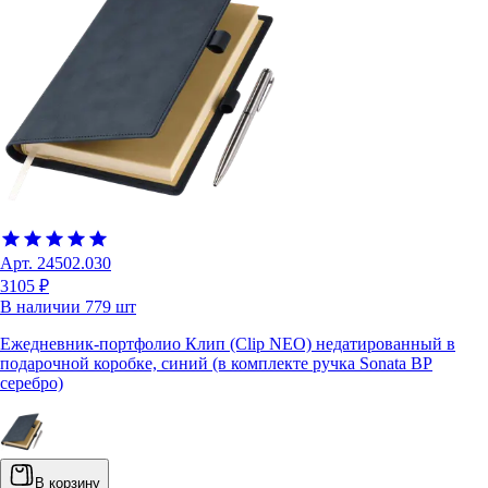
Арт.
24502.030
3105 ₽
В наличии
779
шт
Ежедневник-портфолио Клип (Clip NEO) недатированный в
подарочной коробке, синий (в комплекте ручка Sonata BP
серебро)
В корзину