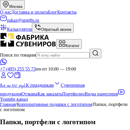
Москва
О нас
Доставка и оплата
Блог
Контакты
zakaz@upgifts.ru
Калькулятор
Обратный звонок
Каталог
Поиск по товарам
+7 (495) 255 55 73
пн-пт 10:00 — 19:00
всё по 100 руб.
К праздникам
Сувенирная
продукция
Отзывы
Как заказать
Портфолио
Виды нанесения
Youtube канал
Главная
/
Корпоративные подарки с логотипом
/
Папки, портфели
с логотипом
Папки, портфели с логотипом