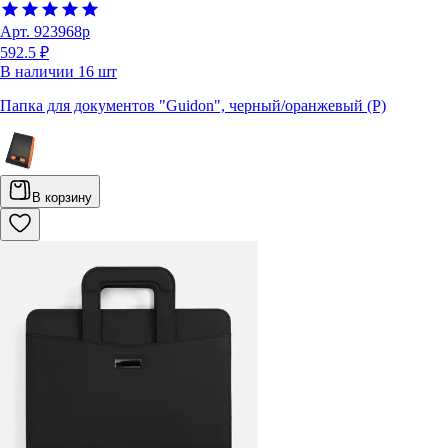
Арт.
923968p
592.5 ₽
В наличии
16
шт
Папка для документов "Guidon", черный/оранжевый (Р)
В корзину