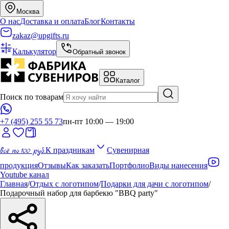
Москва
О нас
Доставка и оплата
Блог
Контакты
zakaz@upgifts.ru
Калькулятор
Обратный звонок
Каталог
Поиск по товарам
+7 (495) 255 55 73
пн-пт 10:00 — 19:00
всё по 100 руб.
К праздникам
Сувенирная
продукция
Отзывы
Как заказать
Портфолио
Виды нанесения
Youtube канал
Главная
/
Отдых с логотипом
/
Подарки для дачи с логотипом
/
Подарочный набор для барбекю "BBQ party"