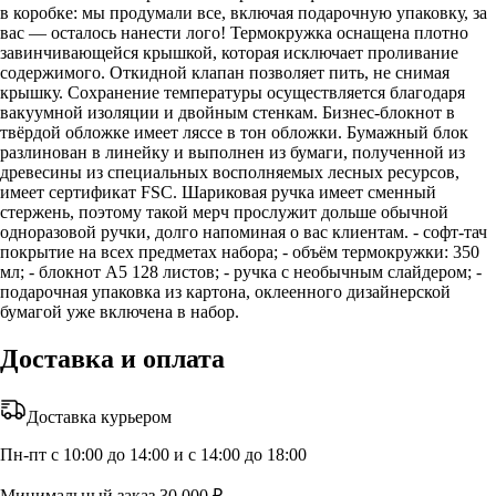
в коробке: мы продумали все, включая подарочную упаковку, за
вас — осталось нанести лого! Термокружка оснащена плотно
завинчивающейся крышкой, которая исключает проливание
содержимого. Откидной клапан позволяет пить, не снимая
крышку. Сохранение температуры осуществляется благодаря
вакуумной изоляции и двойным стенкам. Бизнес-блокнот в
твёрдой обложке имеет ляссе в тон обложки. Бумажный блок
разлинован в линейку и выполнен из бумаги, полученной из
древесины из специальных восполняемых лесных ресурсов,
имеет сертификат FSC. Шариковая ручка имеет сменный
стержень, поэтому такой мерч прослужит дольше обычной
одноразовой ручки, долго напоминая о вас клиентам. - софт-тач
покрытие на всех предметах набора; - объём термокружки: 350
мл; - блокнот А5 128 листов; - ручка с необычным слайдером; -
подарочная упаковка из картона, оклеенного дизайнерской
бумагой уже включена в набор.
Доставка и оплата
Доставка курьером
Пн-пт с 10:00 до 14:00 и с 14:00 до 18:00
Минимальный заказ 30 000 ₽