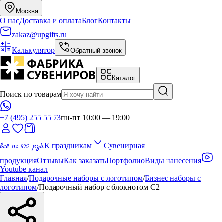
Москва
О нас
Доставка и оплата
Блог
Контакты
zakaz@upgifts.ru
Калькулятор
Обратный звонок
Каталог
Поиск по товарам
+7 (495) 255 55 73
пн-пт 10:00 — 19:00
всё по 100 руб.
К праздникам
Сувенирная
продукция
Отзывы
Как заказать
Портфолио
Виды нанесения
Youtube канал
Главная
/
Подарочные наборы с логотипом
/
Бизнес наборы с
логотипом
/
Подарочный набор с блокнотом С2