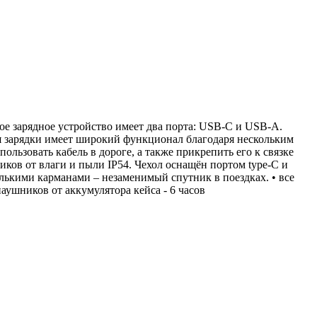
ое зарядное устройство имеет два порта: USB-C и USB-A.
ля зарядки имеет широкий функционал благодаря нескольким
ользовать кабель в дороге, а также прикрепить его к связке
ков от влаги и пыли IP54. Чехол оснащён портом type-C и
лькими карманами – незаменимый спутник в поездках. • все
наушников от аккумулятора кейса - 6 часов