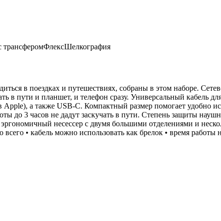
с трансфером
Флекс
Шелкография
иться в поездках и путешествиях, собраны в этом наборе. Сетев
ть в пути и планшет, и телефон сразу. Универсальный кабель д
в Apple), а также USB-C. Компактный размер помогает удобно исп
 до 3 часов не дадут заскучать в пути. Степень защиты наушни
: эргономичный несессер с двумя большими отделениями и неско
о всего • кабель можно использовать как брелок • время работы 