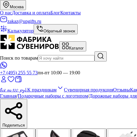
Москва
О нас
Доставка и оплата
Блог
Контакты
zakaz@upgifts.ru
Калькулятор
Обратный звонок
Каталог
Поиск по товарам
+7 (495) 255 55 73
пн-пт 10:00 — 19:00
всё по 100 руб.
К праздникам
Сувенирная продукция
Отзывы
Как
Главная
/
Подарочные наборы с логотипом
/
Дорожные наборы для
Поделиться