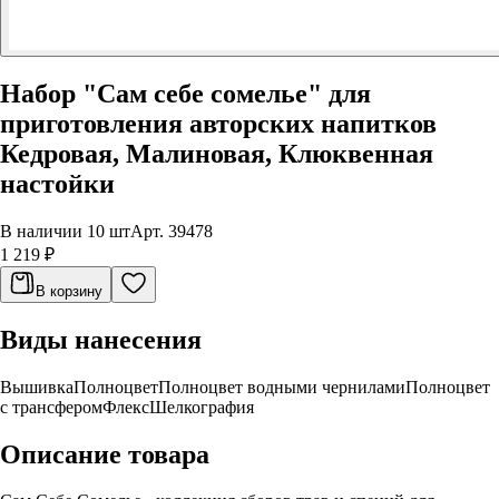
Набор "Сам себе сомелье" для
приготовления авторских напитков
Кедровая, Малиновая, Клюквенная
настойки
В наличии 10 шт
Арт.
39478
1 219 ₽
В корзину
Виды нанесения
Вышивка
Полноцвет
Полноцвет водными чернилами
Полноцвет
с трансфером
Флекс
Шелкография
Описание товара