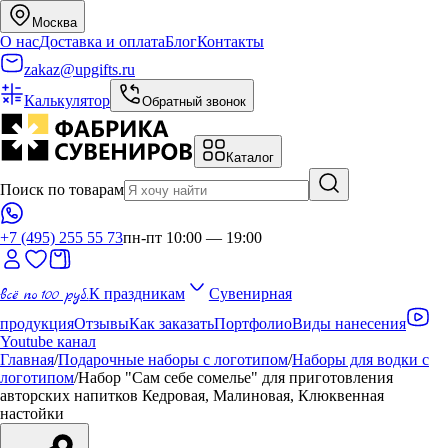
Москва
О нас
Доставка и оплата
Блог
Контакты
zakaz@upgifts.ru
Калькулятор
Обратный звонок
Каталог
Поиск по товарам
+7 (495) 255 55 73
пн-пт 10:00 — 19:00
всё по 100 руб.
К праздникам
Сувенирная
продукция
Отзывы
Как заказать
Портфолио
Виды нанесения
Youtube канал
Главная
/
Подарочные наборы с логотипом
/
Наборы для водки с
логотипом
/
Набор "Сам себе сомелье" для приготовления
авторских напитков Кедровая, Малиновая, Клюквенная
настойки