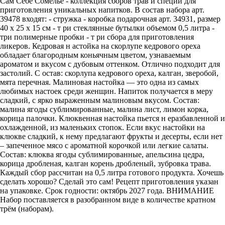
Сам Себе Сомелье - коллекция сборов трав и специй для
приготовления уникальных напитков. В состав набора арт.
39478 входят: - стружка - коробка подарочная арт. 34931, размер
40 х 25 х 15 см - т ри стеклянные бутылки объемом 0,5 литра -
три полимерные пробки - т ри сбора для приготовления
ликеров. Кедровая н астойка на скорлупе кедрового ореха
обладает благородным коньячным цветом, узнаваемым
ароматом и вкусом с дубовым оттенком. Отлично подходит для
застолий. С остав: скорлупа кедрового ореха, калган, зверобой,
мята перечная. Малиновая настойка — это одна из самых
любимых настоек среди женщин. Напиток получается в меру
сладкий, с ярко выраженным малиновым вкусом. Состав:
малина ягоды сублимированные, малина лист, лимон корка,
корица палочки. Клюквенная настойка пьется н еразбавленной и
охлажденной, из маленьких стопок. Если вкус настойки на
клюкве сладкий, к нему предлагают фрукты и десерты, если нет
– запеченное мясо с ароматной корочкой или легкие салаты.
Состав: клюква ягоды сублимированные, апельсина цедра,
корица дробленая, калган корень дробленый, зубровка трава.
Каждый сбор рассчитан на 0,5 литра готового продукта. Хочешь
сделать хорошо? Сделай это сам! Рецепт приготовления указан
на упаковке. Срок годности: октябрь 2027 года. ВНИМАНИЕ
Набор поставляется в разобранном виде в количестве кратном
трём (наборам).