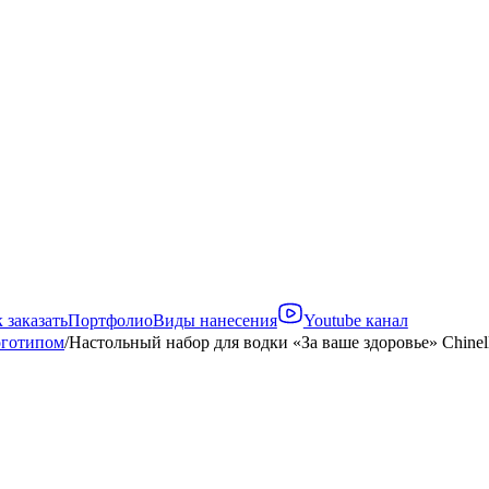
 заказать
Портфолио
Виды нанесения
Youtube канал
оготипом
/
Настольный набор для водки «За ваше здоровье» Chinell