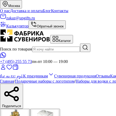
Москва
О нас
Доставка и оплата
Блог
Контакты
zakaz@upgifts.ru
Калькулятор
Обратный звонок
Каталог
Поиск по товарам
+7 (495) 255 55 73
пн-пт 10:00 — 19:00
всё по 100 руб.
К праздникам
Сувенирная продукция
Отзывы
Как
Главная
/
Подарочные наборы с логотипом
/
Наборы для водки с л
Поделиться