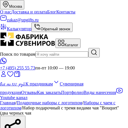
Москва
О нас
Доставка и оплата
Блог
Контакты
zakaz@upgifts.ru
Калькулятор
Обратный звонок
Каталог
Поиск по товарам
+7 (495) 255 55 73
пн-пт 10:00 — 19:00
всё по 100 руб.
К праздникам
Сувенирная
продукция
Отзывы
Как заказать
Портфолио
Виды нанесения
Youtube канал
Главная
/
Подарочные наборы с логотипом
/
Наборы с чаем с
логотипом
/
Набор подарочный с тремя видами чая "Bouquet"
(два черных чая