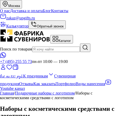
Москва
О нас
Доставка и оплата
Блог
Контакты
zakaz@upgifts.ru
Калькулятор
Обратный звонок
Каталог
Поиск по товарам
+7 (495) 255 55 73
пн-пт 10:00 — 19:00
всё по 100 руб.
К праздникам
Сувенирная
продукция
Отзывы
Как заказать
Портфолио
Виды нанесения
Youtube канал
Главная
/
Подарочные наборы с логотипом
/
Наборы с
косметическими средствами с логотипом
Наборы с косметическими средствами с
логотипом