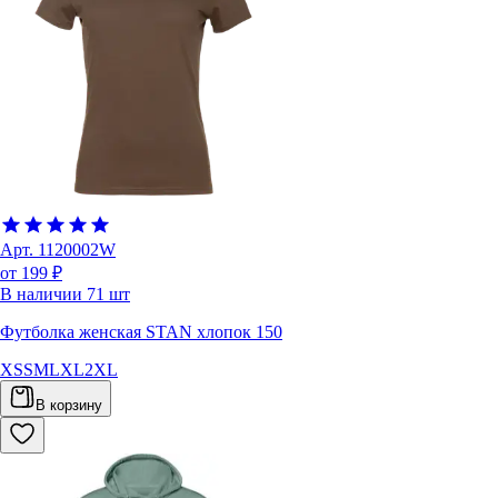
Арт.
1120002W
от 199 ₽
В наличии
71
шт
Футболка женская STAN хлопок 150
XS
S
M
L
XL
2XL
В корзину