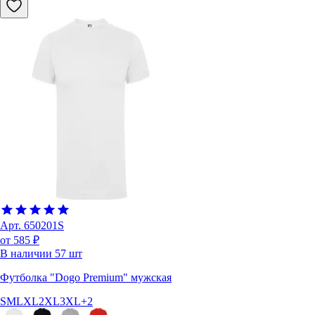
Арт.
650201S
от 585 ₽
В наличии
57
шт
Футболка "Dogo Premium" мужская
S
M
L
XL
2XL
3XL
+
2