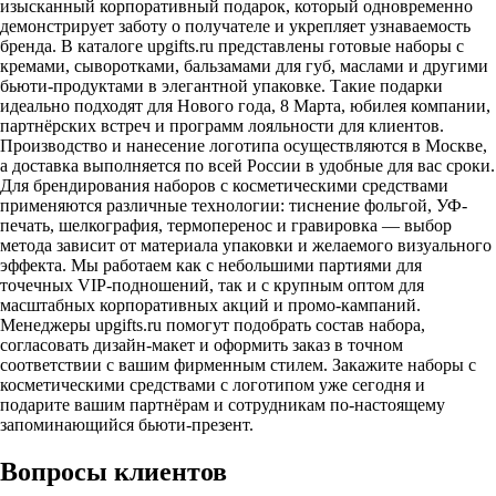
изысканный корпоративный подарок, который одновременно
демонстрирует заботу о получателе и укрепляет узнаваемость
бренда. В каталоге upgifts.ru представлены готовые наборы с
кремами, сыворотками, бальзамами для губ, маслами и другими
бьюти-продуктами в элегантной упаковке. Такие подарки
идеально подходят для Нового года, 8 Марта, юбилея компании,
партнёрских встреч и программ лояльности для клиентов.
Производство и нанесение логотипа осуществляются в Москве,
а доставка выполняется по всей России в удобные для вас сроки.
Для брендирования наборов с косметическими средствами
применяются различные технологии: тиснение фольгой, УФ-
печать, шелкография, термоперенос и гравировка — выбор
метода зависит от материала упаковки и желаемого визуального
эффекта. Мы работаем как с небольшими партиями для
точечных VIP-подношений, так и с крупным оптом для
масштабных корпоративных акций и промо-кампаний.
Менеджеры upgifts.ru помогут подобрать состав набора,
согласовать дизайн-макет и оформить заказ в точном
соответствии с вашим фирменным стилем. Закажите наборы с
косметическими средствами с логотипом уже сегодня и
подарите вашим партнёрам и сотрудникам по-настоящему
запоминающийся бьюти-презент.
Вопросы клиентов