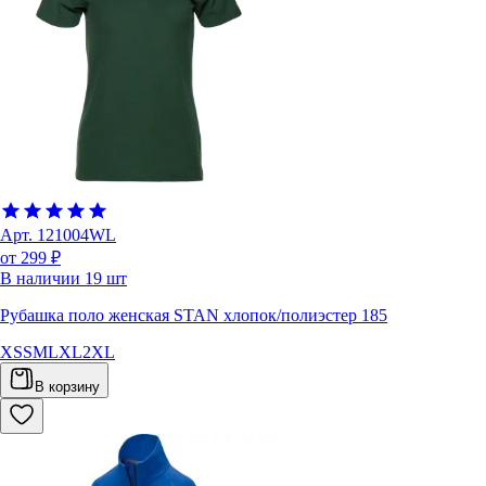
Арт.
121004WL
от 299 ₽
В наличии
19
шт
Рубашка поло женская STAN хлопок/полиэстер 185
XS
S
M
L
XL
2XL
В корзину