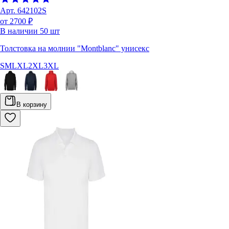
Арт.
642102S
от 2700 ₽
В наличии
50
шт
Толстовка на молнии "Montblanc" унисекс
S
M
L
XL
2XL
3XL
В корзину