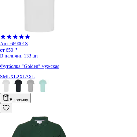
Арт.
669001S
от 650 ₽
В наличии
133
шт
Футболка "Golden" мужская
S
M
L
XL
2XL
3XL
В корзину