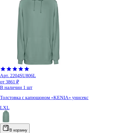
Арт.
2204SU806L
от 3861 ₽
В наличии
1
шт
Толстовка с капюшоном «KENIA» унисекс
L
XL
В корзину