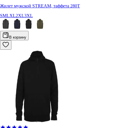
Жилет мужской STREAM, таффета 280Т
S
M
L
XL
2XL
3XL
В корзину