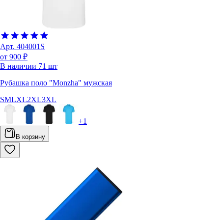
Арт.
404001S
от 900 ₽
В наличии
71
шт
Рубашка поло "Monzha" мужская
S
M
L
XL
2XL
3XL
+
1
В корзину