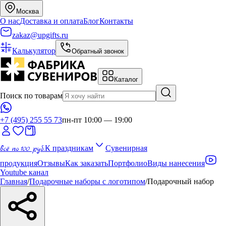
Москва
О нас
Доставка и оплата
Блог
Контакты
zakaz@upgifts.ru
Калькулятор
Обратный звонок
Каталог
Поиск по товарам
+7 (495) 255 55 73
пн-пт 10:00 — 19:00
всё по 100 руб.
К праздникам
Сувенирная
продукция
Отзывы
Как заказать
Портфолио
Виды нанесения
Youtube канал
Главная
/
Подарочные наборы с логотипом
/
Подарочный набор