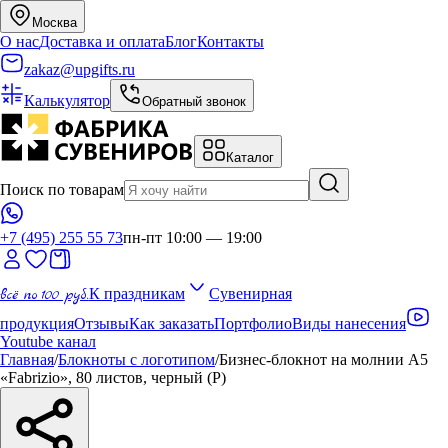
Москва
О нас
Доставка и оплата
Блог
Контакты
zakaz@upgifts.ru
Калькулятор
Обратный звонок
Каталог
Поиск по товарам
+7 (495) 255 55 73
пн-пт 10:00 — 19:00
всё по 100 руб.
К праздникам
Сувенирная
продукция
Отзывы
Как заказать
Портфолио
Виды нанесения
Youtube канал
Главная
/
Блокноты с логотипом
/
Бизнес-блокнот на молнии А5
«Fabrizio», 80 листов, черный (Р)