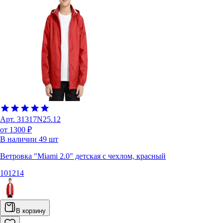
Арт.
31317N25.12
от 1300 ₽
В наличии
49
шт
Ветровка "Miami 2.0" детская с чехлом, красный
10
12
14
В корзину