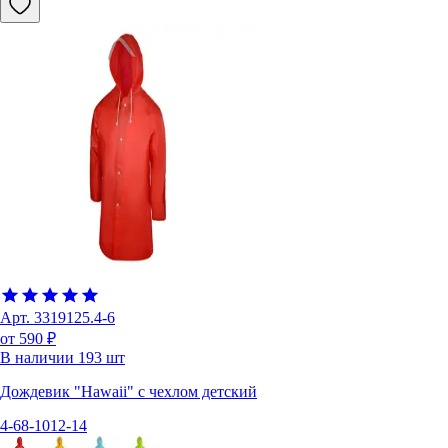
Арт.
3319125.4-6
от 590 ₽
В наличии
193
шт
Дождевик "Hawaii" c чехлом детский
4-6
8-10
12-14