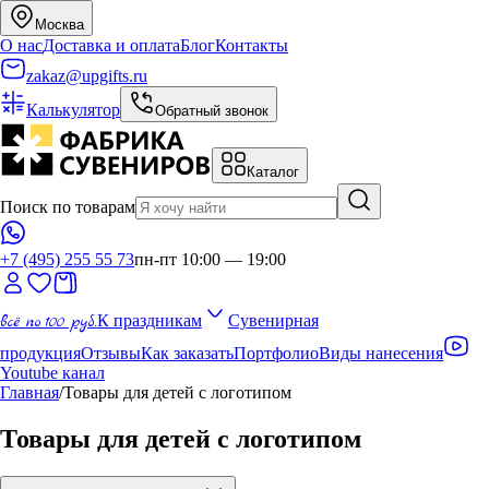
Москва
О нас
Доставка и оплата
Блог
Контакты
zakaz@upgifts.ru
Калькулятор
Обратный звонок
Каталог
Поиск по товарам
+7 (495) 255 55 73
пн-пт 10:00 — 19:00
всё по 100 руб.
К праздникам
Сувенирная
продукция
Отзывы
Как заказать
Портфолио
Виды нанесения
Youtube канал
Главная
/
Товары для детей с логотипом
Товары для детей с логотипом