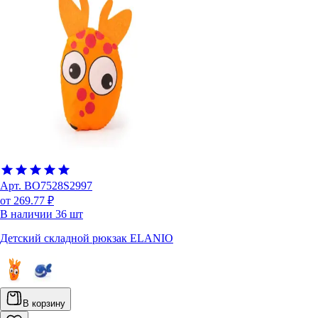
Арт.
BO7528S2997
от 269.77 ₽
В наличии
36
шт
Детский складной рюкзак ELANIO
В корзину