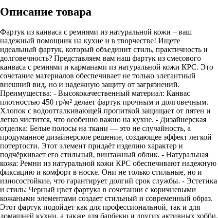
Описание товара
Фартук из канваса с ремнями из натуральной кожи – ваш
надежный помощник на кухне и в творчестве! Ищете
идеальный фартук, который объединит стиль, практичность и
долговечность? Представляем вам наш фартук из смесового
канваса с ремнями и карманами из натуральной кожи КРС. Это
сочетание материалов обеспечивает не только элегантный
внешний вид, но и надежную защиту от загрязнений.
Преимущества: - Высококачественный материал: Канвас
плотностью 450 гр/м² делает фартук прочным и долговечным.
Хлопок с водоотталкивающей пропиткой защищает от пятен и
легко чистится, что особенно важно на кухне. - Дизайнерская
отделка: Белые полосы на ткани — это не случайность, а
продуманное дизайнерское решение, создающее эффект легкой
потертости. Этот элемент придаёт изделию характер и
подчёркивает его стильный, винтажный облик. - Натуральная
кожа: Ремни из натуральной кожи КРС обеспечивают надежную
фиксацию и комфорт в носке. Они не только стильные, но и
износостойкие, что гарантирует долгий срок службы. - Эстетика
и стиль: Черный цвет фартука в сочетании с коричневыми
кожаными элементами создает стильный и современный образ.
Этот фартук подойдет как для профессиональной, так и для
домашней кухни, а также для барбекю и других активных хобби.