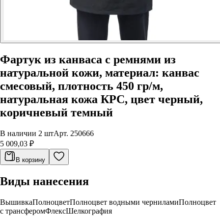
Фартук из канваса с ремнями из
натуральной кожи, материал: канвас
смесовый, плотность 450 гр/м,
натуральная кожа КРС, цвет черный,
коричневый темный
В наличии 2 шт
Арт.
250666
5 009,03 ₽
В корзину
Виды нанесения
Вышивка
Полноцвет
Полноцвет водными чернилами
Полноцвет
с трансфером
Флекс
Шелкография