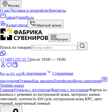
Москва
О нас
Доставка и оплата
Блог
Контакты
zakaz@upgifts.ru
Калькулятор
Обратный звонок
Каталог
Поиск по товарам
+7 (495) 255 55 73
пн-пт 10:00 — 19:00
всё по 100 руб.
К праздникам
Сувенирная
продукция
Отзывы
Как заказать
Портфолио
Виды нанесения
Youtube канал
Главная
/
Одежда с логотипом
/
Фартуки с логотипом
/
Фартук из
канваса с ремнями из натуральной кожи, материал: канвас
смесовый, плотность 450 гр/м, натуральная кожа КРС, цвет
черный, коричневый темный