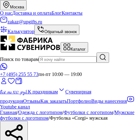
Москва
О нас
Доставка и оплата
Блог
Контакты
zakaz@upgifts.ru
Калькулятор
Обратный звонок
Каталог
Поиск по товарам
+7 (495) 255 55 73
пн-пт 10:00 — 19:00
всё по 100 руб.
К праздникам
Сувенирная
продукция
Отзывы
Как заказать
Портфолио
Виды нанесения
Youtube канал
Главная
/
Одежда с логотипом
/
Футболки с логотипом
/
Мужские
футболки с логотипом
/
Футболка «Corgi» мужская