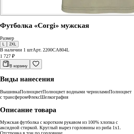
Футболка «Corgi» мужская
Размер
L
2XL
В наличии 1 шт
Арт.
2200CA804L
1 727 ₽
В корзину
Виды нанесения
Вышивка
Полноцвет
Полноцвет водными чернилами
Полноцвет
с трансфером
Флекс
Шелкография
Описание товара
Мужская футболка с коротким рукавом из 100% хлопка с
аксидной стиркой. Круглый вырез горловины из риба 1х1.
Отстрочка в тон по горловине.