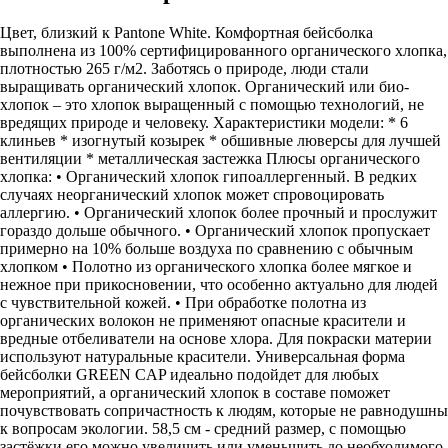
Цвет, близкий к Pantone White. Комфортная бейсболка
выполнена из 100% сертифицированного органического хлопка,
плотностью 265 г/м2. Заботясь о природе, люди стали
выращивать органический хлопок. Органический или био-
хлопок – это хлопок выращенный с помощью технологий, не
вредящих природе и человеку. Характеристики модели: * 6
клиньев * изогнутый козырек * обшивные люверсы для лучшей
вентиляции * металлическая застежка Плюсы органического
хлопка: • Органический хлопок гипоаллергенный. В редких
случаях неорганический хлопок может спровоцировать
аллергию. • Органический хлопок более прочный и прослужит
гораздо дольше обычного. • Органический хлопок пропускает
примерно на 10% больше воздуха по сравнению с обычным
хлопком • Полотно из органического хлопка более мягкое и
нежное при прикосновении, что особенно актуально для людей
с чувствительной кожей. • При обработке полотна из
органических волокон не применяют опасные красители и
вредные отбеливатели на основе хлора. Для покраски материи
используют натуральные красители. Универсальная форма
бейсболки GREEN CAP идеально подойдет для любых
мероприятий, а органический хлопок в составе поможет
почувствовать сопричастность к людям, которые не равнодушны
к вопросам экологии. 58,5 см - средний размер, с помощью
застёжки его можно увеличить или уменьшить до необходимого.