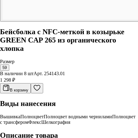
Бейсболка с NFC-меткой в козырьке
GREEN CAP 265 из органического
хлопка
Размер
59
В наличии 8 шт
Арт.
254143.01
1 298 ₽
В корзину
Виды нанесения
Вышивка
Полноцвет
Полноцвет водными чернилами
Полноцвет
с трансфером
Флекс
Шелкография
Описание товара