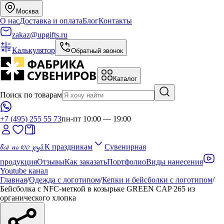
Москва
О нас
Доставка и оплата
Блог
Контакты
zakaz@upgifts.ru
Калькулятор
Обратный звонок
Каталог
Поиск по товарам
+7 (495) 255 55 73
пн-пт 10:00 — 19:00
всё по 100 руб.
К праздникам
Сувенирная
продукция
Отзывы
Как заказать
Портфолио
Виды нанесения
Youtube канал
Главная
/
Одежда с логотипом
/
Кепки и бейсболки с логотипом
/
Бейсболка с NFC-меткой в козырьке GREEN CAP 265 из
органического хлопка