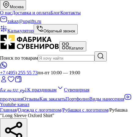
Москва
О нас
Доставка и оплата
Блог
Контакты
zakaz@upgifts.ru
Калькулятор
Обратный звонок
Каталог
Поиск по товарам
+7 (495) 255 55 73
пн-пт 10:00 — 19:00
всё по 100 руб.
К праздникам
Сувенирная
продукция
Отзывы
Как заказать
Портфолио
Виды нанесения
Youtube канал
Главная
/
Одежда с логотипом
/
Рубашки с логотипом
/
Рубашка
"Long Sleeve Oxford Shirt"