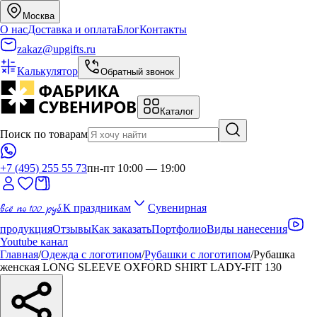
Москва
О нас
Доставка и оплата
Блог
Контакты
zakaz@upgifts.ru
Калькулятор
Обратный звонок
Каталог
Поиск по товарам
+7 (495) 255 55 73
пн-пт 10:00 — 19:00
всё по 100 руб.
К праздникам
Сувенирная
продукция
Отзывы
Как заказать
Портфолио
Виды нанесения
Youtube канал
Главная
/
Одежда с логотипом
/
Рубашки с логотипом
/
Рубашка
женская LONG SLEEVE OXFORD SHIRT LADY-FIT 130