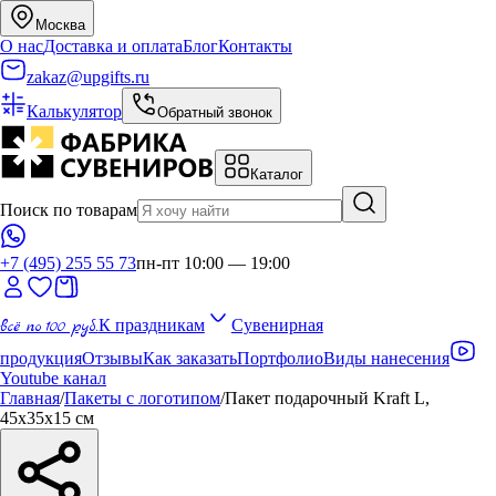
Москва
О нас
Доставка и оплата
Блог
Контакты
zakaz@upgifts.ru
Калькулятор
Обратный звонок
Каталог
Поиск по товарам
+7 (495) 255 55 73
пн-пт 10:00 — 19:00
всё по 100 руб.
К праздникам
Сувенирная
продукция
Отзывы
Как заказать
Портфолио
Виды нанесения
Youtube канал
Главная
/
Пакеты с логотипом
/
Пакет подарочный Kraft L,
45x35x15 см