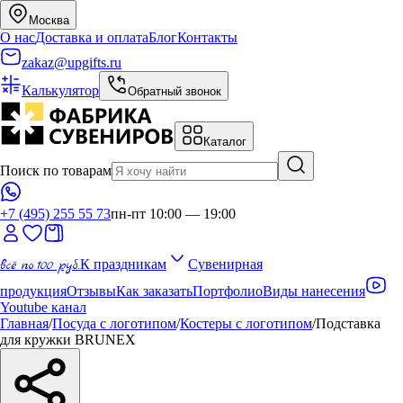
Москва
О нас
Доставка и оплата
Блог
Контакты
zakaz@upgifts.ru
Калькулятор
Обратный звонок
Каталог
Поиск по товарам
+7 (495) 255 55 73
пн-пт 10:00 — 19:00
всё по 100 руб.
К праздникам
Сувенирная
продукция
Отзывы
Как заказать
Портфолио
Виды нанесения
Youtube канал
Главная
/
Посуда с логотипом
/
Костеры с логотипом
/
Подставка
для кружки BRUNEX