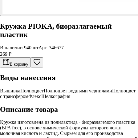
Кружка PIOKA, биоразлагаемый
пластик
В наличии 940 шт
Арт.
346677
269 ₽
В корзину
Виды нанесения
Вышивка
Полноцвет
Полноцвет водными чернилами
Полноцвет
с трансфером
Флекс
Шелкография
Описание товара
Кружка изготовлена из полилактида - биоразлагемого пластика
(BPA free), в основе химической формулы которого лежат
молочная кислота и лактид. Сырьем для его производства