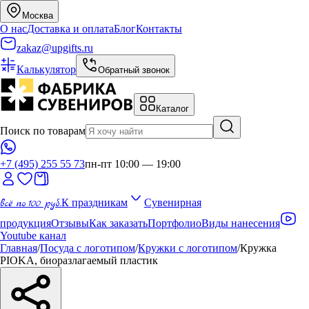
Москва
О нас
Доставка и оплата
Блог
Контакты
zakaz@upgifts.ru
Калькулятор
Обратный звонок
Каталог
Поиск по товарам
+7 (495) 255 55 73
пн-пт 10:00 — 19:00
всё по 100 руб.
К праздникам
Сувенирная
продукция
Отзывы
Как заказать
Портфолио
Виды нанесения
Youtube канал
Главная
/
Посуда с логотипом
/
Кружки с логотипом
/
Кружка
PIOKA, биоразлагаемый пластик