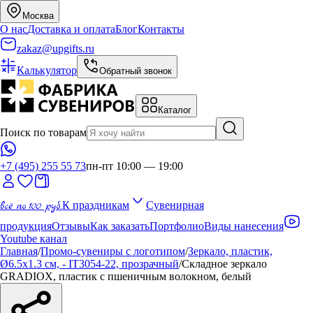
Москва
О нас
Доставка и оплата
Блог
Контакты
zakaz@upgifts.ru
Калькулятор
Обратный звонок
Каталог
Поиск по товарам
+7 (495) 255 55 73
пн-пт 10:00 — 19:00
всё по 100 руб.
К праздникам
Сувенирная
продукция
Отзывы
Как заказать
Портфолио
Виды нанесения
Youtube канал
Главная
/
Промо-сувениры с логотипом
/
Зеркало, пластик,
Ø6.5x1.3 см, - IT3054-22, прозрачный
/
Складное зеркало
GRADIOX, пластик с пшеничным волокном, белый