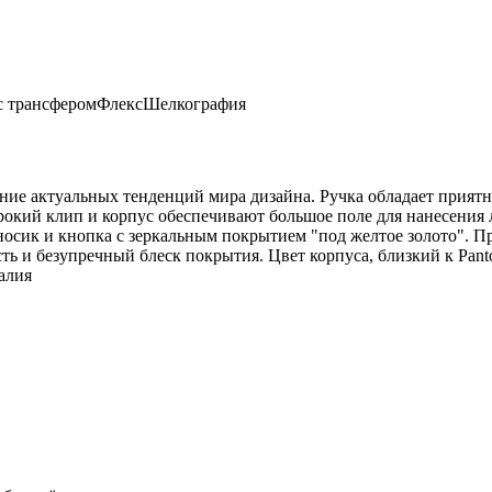
с трансфером
Флекс
Шелкография
ние актуальных тенденций мира дизайна. Ручка обладает прият
рокий клип и корпус обеспечивают большое поле для нанесения 
осик и кнопка с зеркальным покрытием "под желтое золото". П
 и безупречный блеск покрытия. Цвет корпуса, близкий к Pantone
алия