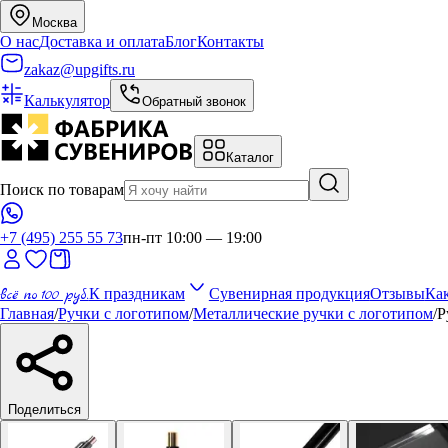
Москва
О нас
Доставка и оплата
Блог
Контакты
zakaz@upgifts.ru
Калькулятор
Обратный звонок
Каталог
Поиск по товарам
+7 (495) 255 55 73
пн-пт 10:00 — 19:00
всё по 100 руб.
К праздникам
Сувенирная продукция
Отзывы
Как
Главная
/
Ручки с логотипом
/
Металлические ручки с логотипом
/
Р
Поделиться