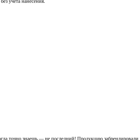
без учёта нанесения.
когда точно знаешь — не последний! Продукцию забрендировали 