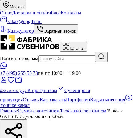
Москва
О нас
Доставка и оплата
Блог
Контакты
zakaz@upgifts.ru
Калькулятор
Обратный звонок
Каталог
Поиск по товарам
+7 (495) 255 55 73
пн-пт 10:00 — 19:00
всё по 100 руб.
К праздникам
Сувенирная
продукция
Отзывы
Как заказать
Портфолио
Виды нанесения
Youtube канал
Главная
/
Сумки с логотипом
/
Рюкзаки с логотипом
/
Рюкзак
GALSIN c деталью из пробки